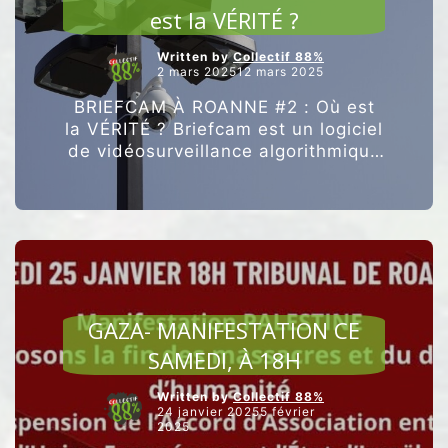
est la VÉRITÉ ?
Written by
Collectif 88%
2 mars 202512 mars 2025
BRIEFCAM À ROANNE #2 : Où est
la VÉRITÉ ? Briefcam est un logiciel
de vidéosurveillance algorithmique
utilisé à Roanne. Edmond
BOURGEON, Adjoint en charge de
la Sécurité, de la …
Poursuivre la
“BRIEFCAM
lecture
À
ROANNE
#2
ARTICLES VEDETTES
:
GAZA- MANIFESTATION CE
Où
est
SAMEDI, À 18H
la
VÉRITÉ
Written by
Collectif 88%
?”
24 janvier 20255 février
2025