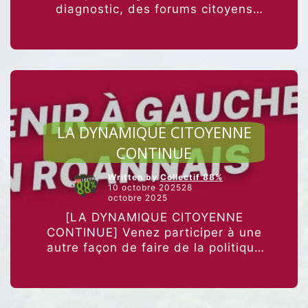
diagnostic, des forums citoyens
HABITAN
dans différents lieux de
ES”
l’agglomération, un travail
d’approfondissement sur des axes
de travail complémentaires et
“[C’EST
fondamentaux, …
Poursuivre la lecture
CE
JEUDI
AGRICULTURE ET ALIMENTATION
30
LA DYNAMIQUE CITOYENNE
OCTOBR
À
CONTINUE
LA
MAISON
Written by
Collectif 88%
DU
10 octobre 202528
PORT]”
octobre 2025
[LA DYNAMIQUE CITOYENNE
CONTINUE] Venez participer à une
autre façon de faire de la politique
: LE VENDREDI 17 OCTOBRE À 19H
Salle Bonnefille LE JEUDI 30
OCTOBRE À 19H …
Poursuivre la
“LA