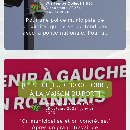
Written by
Collectif 88%
3 décembre 20254
janvier 2026
Pour une police municipale de
proximité, qui ne se confond pas
avec la police nationale. Pour un
respect des procédures, qui ne
mettent PAS en danger les
“POUR
agent.es et les …
Poursuivre la lecture
UN
RESPEC
DES
PROCÉD
AGRICULTURE ET ALIMENTATION
QUI
NE
[C’EST CE JEUDI 30 OCTOBRE,
METTEN
À LA MAISON DU PORT]
PAS
EN
DANGER
Written by
Collectif 88%
LES
28 octobre 20254 janvier
2026
AGENT-
ES
”On municipalise et on concrétise.”
ET
Après un grand travail de
LES