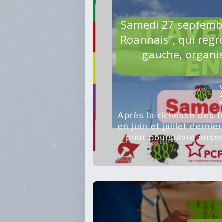
AGRI
Samedi 27 septembr
Roannais”, qui regr
gauche, organi
Après la richesse des 
en juin et juillet dern
pour poursuivre ense
des éle
AGRI