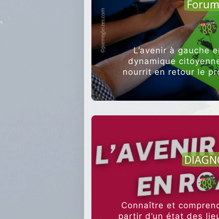
Forum
L’avenir à gauche e
dynamique citoyenne
nourrit en retour le pr
AGRI
DIAGN
Connaître et comprendr
partir d’un état des li