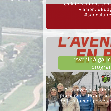
Les interventions son
Riamon. #Bud
#agricultur
AGRI
L’Avenir à gau
program
« C’est avec humilité 
présentons devant les
défis futurs et présent