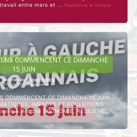
“DIAGNOST
 travail entre mars et …
Poursuivre la lecture
DE
TERRITOIRE
CULTURE ET ALIMENTATION
YENS COMMENCENT CE DIMANCHE
15 JUIN
Written by
Collectif 88%
11 juin 202528 octobre
2025
S COMMENCENT CE DIMANCHE 15 JUIN
ATIQUES, IMPACTS ET POLLUTIONS
nsval, à Roanne ÉCONOMIE, RÉSILIENCE
16h – 18h Au Transval, à Roanne