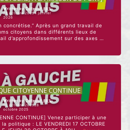
Written by
Collectif 88%
28 octobre 20254 janvier
2026
n concrétise.” Après un grand travail de
ums citoyens dans différents lieux de
avail d’approfondissement sur des axes de
“[C’EST
res et fondamentaux, …
Poursuivre la lecture
CE
JEUDI
30
OCTOBRE,
À
LA
MAISON
CULTURE ET ALIMENTATION
DU
QUE CITOYENNE CONTINUE
PORT]”
Written by
Collectif 88%
10 octobre 202528
octobre 2025
NNE CONTINUE] Venez participer à une
e la politique : LE VENDREDI 17 OCTOBRE