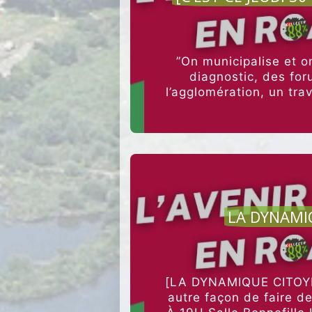
”On municipalise et o
diagnostic, des for
l’agglomération, un tr
travail complémentai
AGRI
LA DYNAMI
[LA DYNAMIQUE CITOYE
autre façon de faire d