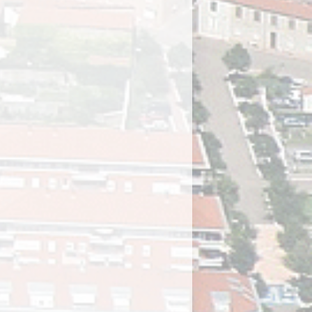
ICS
”