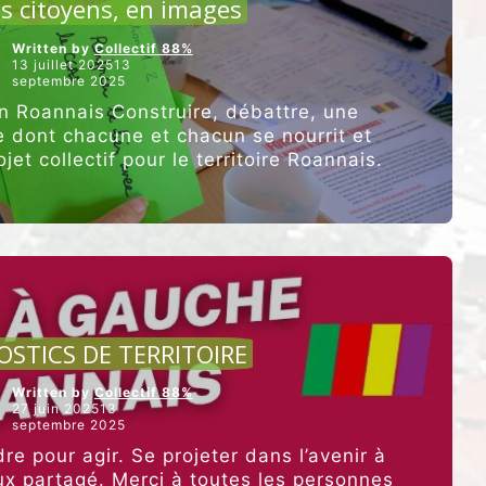
s citoyens, en images
Roannais”,
qui
Written by
Collectif 88%
regroupe
13 juillet 202513
la
septembre 2025
majorité
des
n Roannais Construire, débattre, une
formations
 dont chacune et chacun se nourrit et
de
ojet collectif pour le territoire Roannais.
gauche,
organise
une
après-
midi
citoyenne
au
Transval.”
CULTURE ET ALIMENTATION
OSTICS DE TERRITOIRE
Written by
Collectif 88%
27 juin 202513
septembre 2025
e pour agir. Se projeter dans l’avenir à
eux partagé. Merci à toutes les personnes