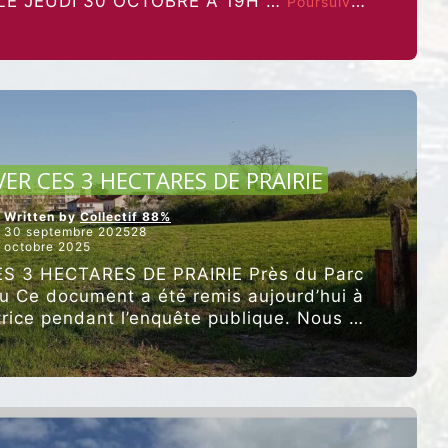
e LE JEUDI 30 OCTOBRE À 19H …
Poursuivre
“LA
la lecture
DYNAMIQUE
CITOYENNE
CONTINUE”
CULTURE ET ALIMENTATION
VER CES 3 HECTARES DE PRAIRIE
Written by
Collectif 88%
30 septembre 202528
octobre 2025
S 3 HECTARES DE PRAIRIE Près du Parc
 Ce document a été remis aujourd’hui à
rice pendant l’enquête publique. Nous y
“IL
ns avec …
Poursuivre la lecture
FAUT
PRÉSERVER
CES
3
HECTARES
DE