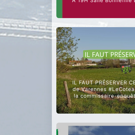
À 19H Salle Bonnefill
AGRI
IL FAUT PRÉSER
IL FAUT PRÉSERVER CE
de Varennes #LeCoteau
la commissaire-enquêt
expliquo