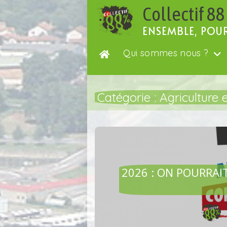
Passer
Collectif 88
au
contenu
ENSEMBLE, POU
Qui sommes nous ?
Catégorie :
Agriculture 
AGRI
2026 : ON POURRAI