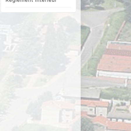
Réglement intérieur
ICS
”