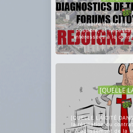
Un autre Roannais, s
possible, et nécessai
intéressées à le const
qui auron
[QUELLE LA
[QUELLE LAÏCITÉ DANS 
la résiliation du contrat
établissement de la ré