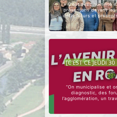
« C’est avec humilité 
présentons devant les
défis futurs et présent
AGRI
[C’EST CE JEUDI 3
”On municipalise et o
diagnostic, des for
l’agglomération, un tr
travail complémentai