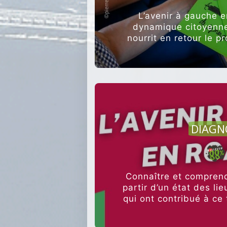
L’avenir à gauche e
dynamique citoyenne
nourrit en retour le pr
AGRI
DIAGN
Connaître et comprendr
partir d’un état des li
qui ont contribué à ce