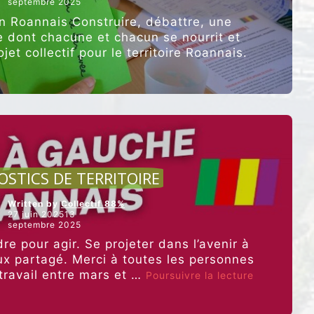
septembre 2025
majorité
des
n Roannais Construire, débattre, une
formations
 dont chacune et chacun se nourrit et
de
ojet collectif pour le territoire Roannais.
gauche,
organise
une
après-
midi
citoyenne
au
Transval.”
CULTURE ET ALIMENTATION
OSTICS DE TERRITOIRE
Written by
Collectif 88%
27 juin 202513
septembre 2025
e pour agir. Se projeter dans l’avenir à
eux partagé. Merci à toutes les personnes
“DIAGNOST
 travail entre mars et …
Poursuivre la lecture
DE
TERRITOIRE