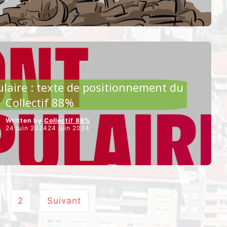
“[QUELLE
Poursuivre la lecture
LAÏCITÉ
DANS
LES
LYCÉES
?]”
CULTURE ET ALIMENTATION
laire : texte de positionnement du
Collectif 88%
Written by
Collectif 88%
24 juin 202424 juin 2024
2
Suivant