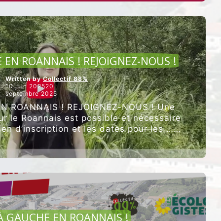
CULTURE ET ALIMENTATION
 EN ROANNAIS ! REJOIGNEZ-NOUS !
Written by
Collectif 88%
10 juin 202520
septembre 2025
EN ROANNAIS ! REJOIGNEZ-NOUS ! Une
our le Roannais est possible et nécessaire
lien d’inscription et les dates pour les …
“L’AVENIR
Poursuivre la lecture
A
GAUCHE
EN
ROANNAIS
!
REJOIGNEZ-
NOUS
ARTICLES VEDETTES
!”
 À GAUCHE EN ROANNAIS !