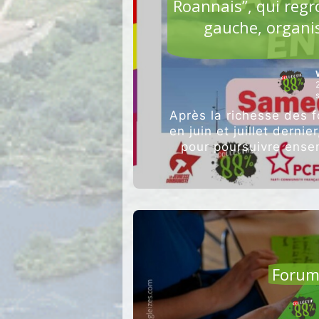
Roannais”, qui regr
gauche, organi
Après la richesse des 
en juin et juillet dern
pour poursuivre ense
des éle
AGRI
Forum