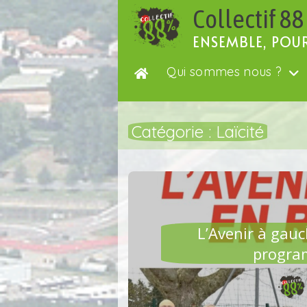
Passer
Collectif 88
au
contenu
ENSEMBLE, POU
Qui sommes nous ?
Catégorie :
Laïcité
AGRI
L’Avenir à gau
program