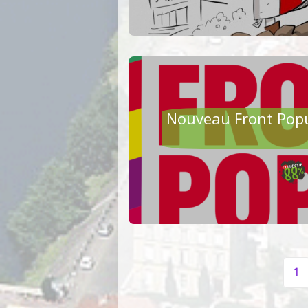
AGRI
Nouveau Front Popu
Navigation
1
de
page