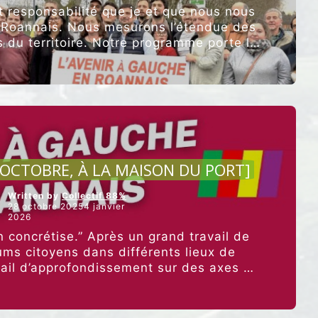
et responsabilité que je et que nous nous
 Roannais. Nous mesurons l’étendue des
s du territoire. Notre programme porte la
“L’Avenir
…
Poursuivre la lecture
à
gauche
en
Roannais,
une
union,
un
CULTURE ET ALIMENTATION
programme,
0 OCTOBRE, À LA MAISON DU PORT]
une
tête
Written by
Collectif 88%
de
28 octobre 20254 janvier
liste
2026
!”
n concrétise.” Après un grand travail de
ums citoyens dans différents lieux de
avail d’approfondissement sur des axes de
“[C’EST
res et fondamentaux, …
Poursuivre la lecture
CE
JEUDI