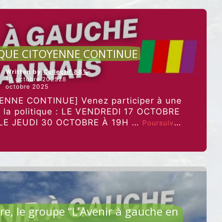
30
OCTOBRE,
À
LA
MAISON
CULTURE ET ALIMENTATION
DU
QUE CITOYENNE CONTINUE
PORT]”
Written by
Collectif 88%
10 octobre 202528
octobre 2025
NNE CONTINUE] Venez participer à une
e la politique : LE VENDREDI 17 OCTOBRE
e LE JEUDI 30 OCTOBRE À 19H …
Poursuivre
“LA
la lecture
DYNAMIQUE
CITOYENNE
CONTINUE”
CULTURE ET ALIMENTATION
e, le groupe “L’Avenir à gauche en