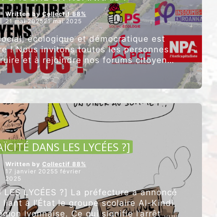
Written by
Collectif 88%
21 mai 202521 mai 2025
ocial, écologique et démocratique est
re ! Nous invitons toutes les personnes
ruire et à rejoindre nos forums citoyens
“L’AVENIR
t lieu en …
Poursuivre la lecture
À
GAUCHE
EN
ROANNAIS
!”
ARTICLES VEDETTES
ÏCITÉ DANS LES LYCÉES ?]
Written by
Collectif 88%
17 janvier 20255 février
2025
LES LYCÉES ?] La préfecture a annoncé
 liant à l’État le groupe scolaire Al-Kindi,
gion lyonnaise. Ce qui signifie l’arrêt …