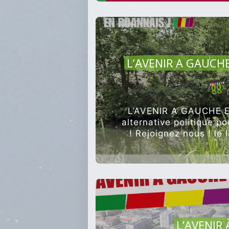
AGRI
L’AVENIR A GAUCHE
L’AVENIR A GAUCHE 
alternative politique p
! Rejoignez nous ! le 
L’AVENIR