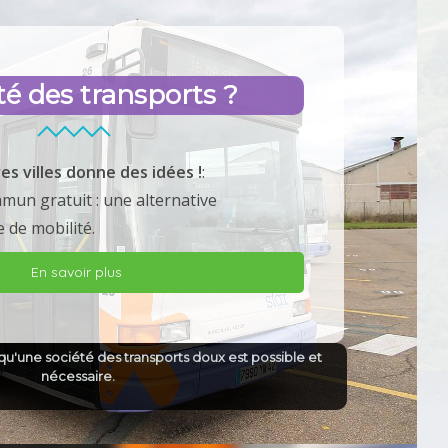
té des transports ?
es villes donne des idées !
:
mun gratuit : une alternative
e de mobilité.
En savoir plus
qu'une société des transports doux est possible et
nécessaire.