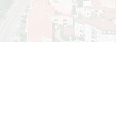
Calendrier
Ment
Vie p
août 2026
Polit
L
M
M
J
V
S
D
1
2
3
4
5
6
7
8
9