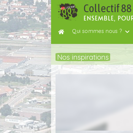
Passer
Collectif 88
au
contenu
ENSEMBLE, POU
Qui sommes nous ?
Nos inspirations