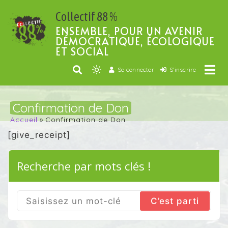
Passer
Collectif 88 %
au
contenu
ENSEMBLE, POUR UN AVENIR
DÉMOCRATIQUE, ÉCOLOGIQUE
ET SOCIAL
Se connecter
S’inscrire
Light
mode
(click
Confirmation de Don
to
Accueil
Confirmation de Don
switch
[give_receipt]
to
dark)
Recherche par mots clés !
Search
for: