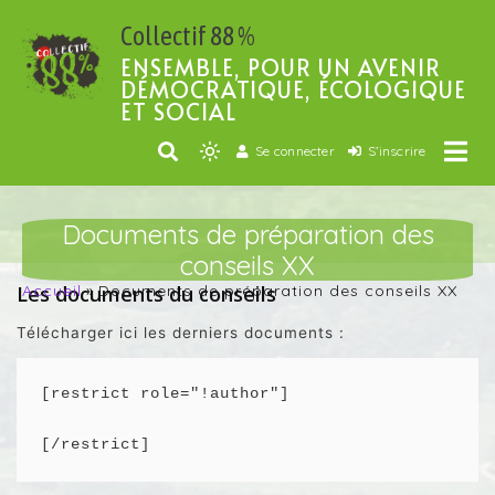
Passer
Collectif 88 %
au
contenu
ENSEMBLE, POUR UN AVENIR
DÉMOCRATIQUE, ÉCOLOGIQUE
ET SOCIAL
Se connecter
S’inscrire
Light
mode
(click
Documents de préparation des
to
conseils XX
switch
Les documents du conseils
Accueil
Documents de préparation des conseils XX
to
dark)
Télécharger ici les derniers documents :
[/restrict]