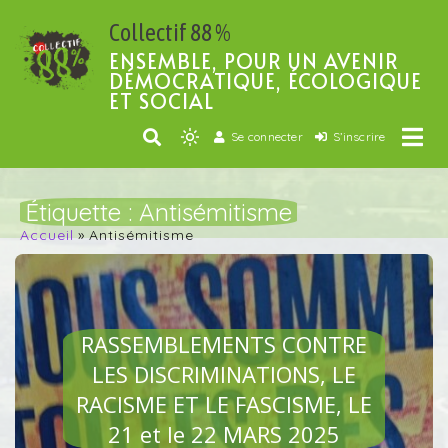
Passer
Collectif 88 %
au
contenu
ENSEMBLE, POUR UN AVENIR
DÉMOCRATIQUE, ÉCOLOGIQUE
ET SOCIAL
Se connecter
S’inscrire
Light
mode
(click
Étiquette :
Antisémitisme
to
Accueil
Antisémitisme
switch
to
dark)
ARTICLES VEDETTES
RASSEMBLEMENTS CONTRE
LES DISCRIMINATIONS, LE
RACISME ET LE FASCISME, LE
21 et le 22 MARS 2025