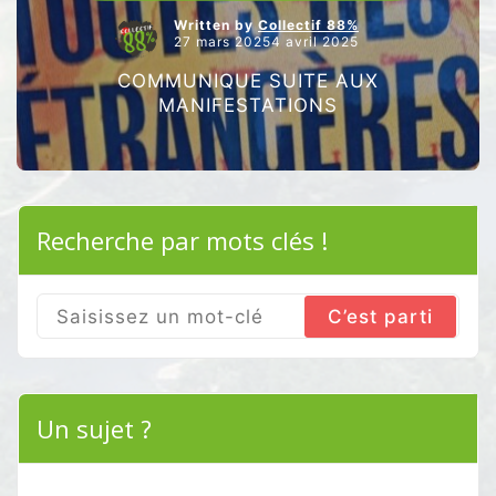
Written by
Collectif 88%
27 mars 20254 avril 2025
COMMUNIQUE SUITE AUX
MANIFESTATIONS
Recherche par mots clés !
Search
for:
Un sujet ?