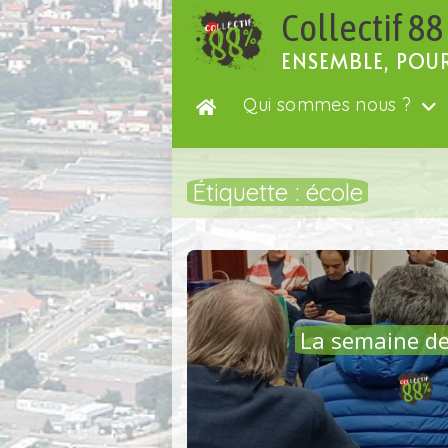
Passer
Collectif 88
au
contenu
ENSEMBLE, POU
Qui sommes nous ?
Étiquette :
école
La semaine de