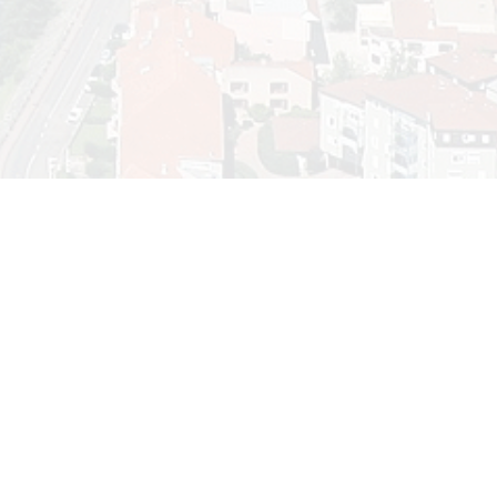
Calendrier
Ment
Vie p
août 2026
Polit
L
M
M
J
V
S
D
1
2
3
4
5
6
7
8
9