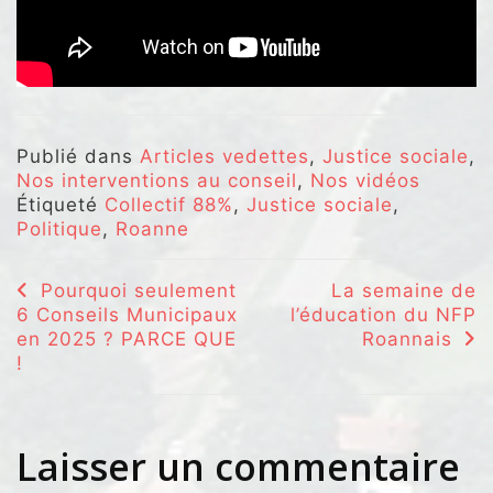
Publié dans
Articles vedettes
,
Justice sociale
,
Nos interventions au conseil
,
Nos vidéos
Étiqueté
Collectif 88%
,
Justice sociale
,
Politique
,
Roanne
Navigation
Pourquoi seulement
La semaine de
6 Conseils Municipaux
l’éducation du NFP
de
en 2025 ? PARCE QUE
Roannais
l’article
!
Laisser un commentaire