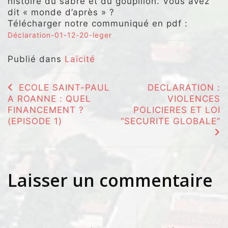
histoire du sabre et du goupillon. Vous avez
dit « monde d’après » ?
Télécharger notre communiqué en pdf :
Déclaration-01-12-20-leger
Publié dans
Laïcité
Navigation
ECOLE SAINT-PAUL
DECLARATION :
A ROANNE : QUEL
VIOLENCES
de
FINANCEMENT ?
POLICIERES ET LOI
l’article
(EPISODE 1)
“SECURITE GLOBALE”
Laisser un commentaire