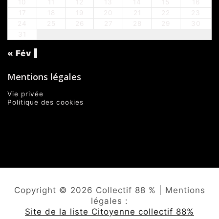
10
11
12
13
14
15
16
17
18
19
20
21
22
23
24
25
26
27
28
29
30
31
« Fév
Mentions légales
Vie privée
Politique des cookies
Copyright © 2026 Collectif 88 % | Mentions
légales :
Site de la liste Citoyenne collectif 88%