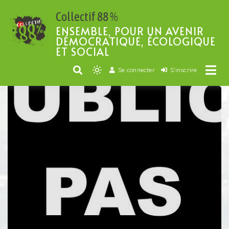
Passer
Collectif 88 %
au
contenu
ENSEMBLE, POUR UN AVENIR
DÉMOCRATIQUE, ÉCOLOGIQUE
ET SOCIAL
Se connecter
S’inscrire
Light
mode
(click
to
switch
to
dark)