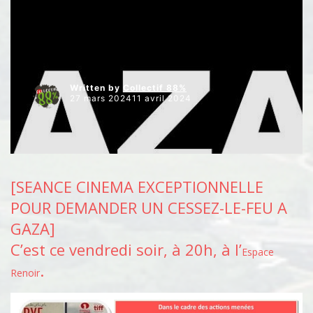
DÉFENSE ET SÉCURITÉ
DÉMOCRATIE
ÉVENEMENTS / RENDEZ-VOUS
Written by
Collectif 88%
27 mars 202411 avril 2024
[SEANCE CINEMA EXCEPTIONNELLE
POUR DEMANDER UN CESSEZ-LE-FEU A
GAZA]
C’est ce vendredi soir, à 20h, à l’
Espace
.
Renoir