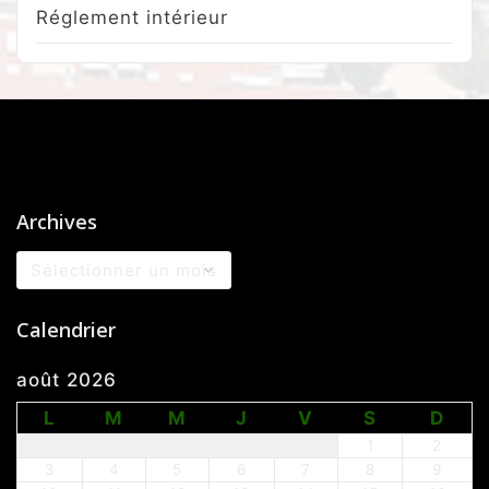
Réglement intérieur
Archives
Archives
Calendrier
août 2026
L
M
M
J
V
S
D
1
2
3
4
5
6
7
8
9