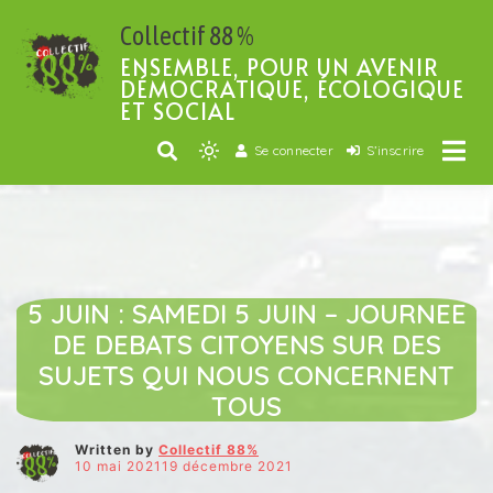
Passer
Collectif 88 %
au
contenu
ENSEMBLE, POUR UN AVENIR
DÉMOCRATIQUE, ÉCOLOGIQUE
ET SOCIAL
Se connecter
S’inscrire
Light
mode
(click
EDUCATION
ENVIRONNEMENT
to
ÉVENEMENTS / RENDEZ-VOUS
JUSTICE SOCIALE
switch
NOS VIDÉOS
NUMÉRIQUE
to
5 JUIN : SAMEDI 5 JUIN – JOURNEE
dark)
DE DEBATS CITOYENS SUR DES
SUJETS QUI NOUS CONCERNENT
TOUS
Written by
Collectif 88%
10 mai 202119 décembre 2021