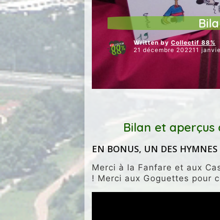
ARTICLES VEDETTES
ENVIRON
Bil
Written by
Collectif 88%
21 décembre 202211 janvi
Bilan et aperçus 
EN BONUS, UN DES HYMNES 
Merci à la Fanfare et aux Ca
! Merci aux Goguettes pour c