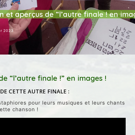
NEMENT
ÉVENEMENTS / RENDEZ-VOUS
JUSTICE SOCIALE
an et aperçus de “l’autre finale ! en ima
er 2023
de “l’autre finale !” en images !
DE CETTE AUTRE FINALE :
staphiores pour leurs musiques et leurs chants
ette chanson !