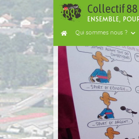
Passer
Collectif 88
au
contenu
ENSEMBLE, POU
Qui sommes nous ?