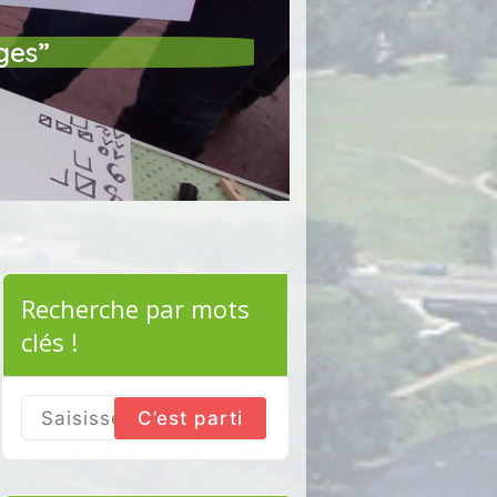
ges”
Recherche par mots
clés !
Search
for: