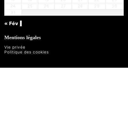
24
25
26
27
28
29
30
31
« Fév
Mentions légales
Vie privée
Politique des cookies
Copyright © 2026 Collectif 88 % | Mentions
légales :
Site de la liste Citoyenne collectif 88%