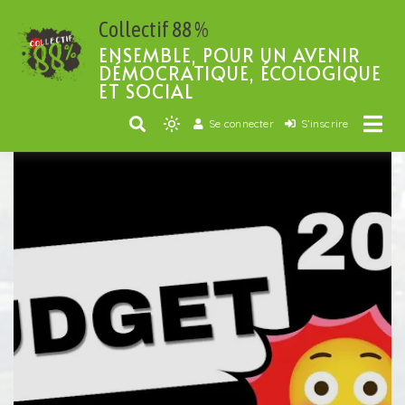
Passer
Collectif 88 %
au
contenu
ENSEMBLE, POUR UN AVENIR
DÉMOCRATIQUE, ÉCOLOGIQUE
ET SOCIAL
Se connecter
S’inscrire
Light
mode
(click
to
switch
to
dark)