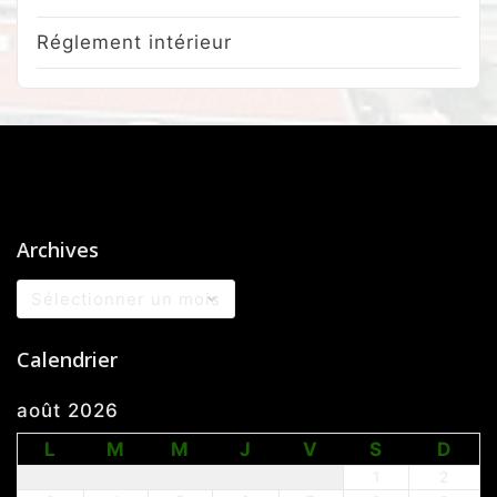
Réglement intérieur
Archives
Archives
Calendrier
août 2026
L
M
M
J
V
S
D
1
2