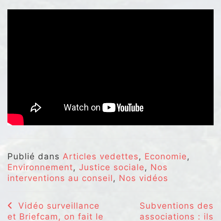
Publié dans
Articles vedettes
,
Economie
,
Environnement
,
Justice sociale
,
Nos
interventions au conseil
,
Nos vidéos
Navigation
Vidéo surveillance
Subventions des
et Briefcam, on fait le
associations : ils