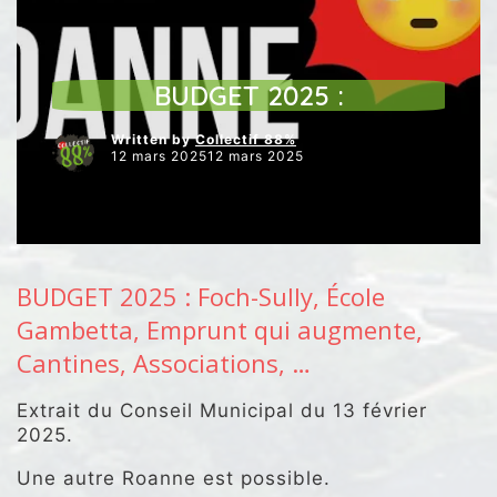
ARTICLES VEDETTES
ECONOMIE
ENVIRONNEMENT
JUSTICE SOCIALE
NOS INTERVENTIONS AU CONSEIL
NOS VIDÉOS
BUDGET 2025 :
Written by
Collectif 88%
12 mars 202512 mars 2025
BUDGET 2025 : Foch-Sully, École
Gambetta, Emprunt qui augmente,
Cantines, Associations, …
Extrait du Conseil Municipal du 13 février
2025.
Une autre Roanne est possible.