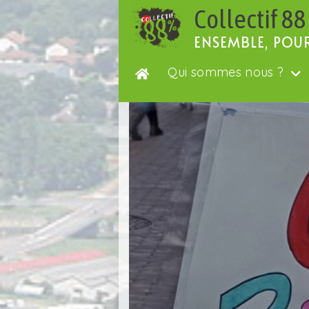
Passer
Collectif 88
au
contenu
ENSEMBLE, POU
Qui sommes nous ?