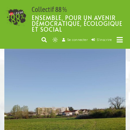
Passer
Collectif 88 %
au
contenu
ENSEMBLE, POUR UN AVENIR
DÉMOCRATIQUE, ÉCOLOGIQUE
ET SOCIAL
Se connecter
S’inscrire
Light
mode
(click
to
switch
to
dark)
AGRICULTURE ET ALIMENTATION
ARTICLES VEDETTES
DÉMOCRATIE
ENVIRONNEMENT