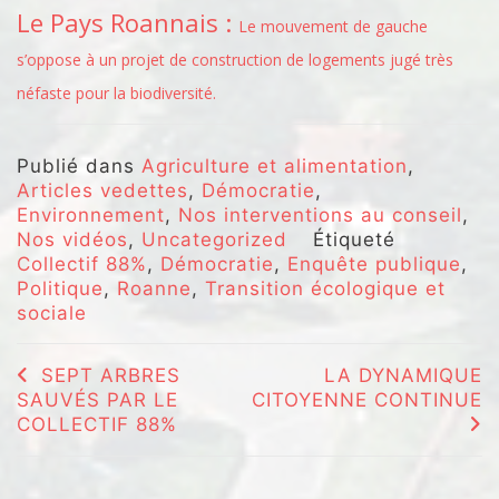
Le Pays Roannais :
Le mouvement de gauche
s’oppose à un projet de construction de logements jugé très
néfaste pour la biodiversité.
Publié dans
Agriculture et alimentation
,
Articles vedettes
,
Démocratie
,
Environnement
,
Nos interventions au conseil
,
Nos vidéos
,
Uncategorized
Étiqueté
Collectif 88%
,
Démocratie
,
Enquête publique
,
Politique
,
Roanne
,
Transition écologique et
sociale
Navigation
SEPT ARBRES
LA DYNAMIQUE
SAUVÉS PAR LE
CITOYENNE CONTINUE
de
COLLECTIF 88%
l’article