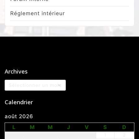
Réglement intérieur
Archives
Archives
Calendrier
août 2026
L
M
M
J
V
S
D
1
2