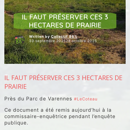
NOS INTERVENTIONS AU CONSEIL
NOS VIDÉOS
UNCATEGORIZED
IL FAUT PRÉSERVER CES 3
HECTARES DE PRAIRIE
Written by
Collectif 88%
30 septembre 202528 octobre 2025
IL FAUT PRÉSERVER CES 3 HECTARES DE
PRAIRIE
Près du Parc de Varennes
#LeCoteau
Ce document a été remis aujourd’hui à la
commissaire-enquêtrice pendant l’enquête
publique.