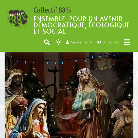
Passer
Collectif 88 %
au
contenu
ENSEMBLE, POUR UN AVENIR
DÉMOCRATIQUE, ÉCOLOGIQUE
ET SOCIAL
Se connecter
S’inscrire
Light
mode
(click
to
switch
to
dark)