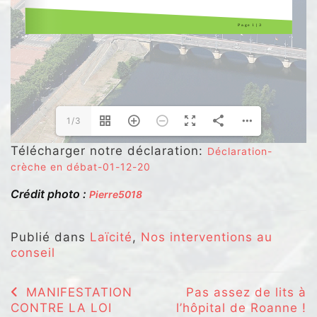
1/3
Télécharger notre déclaration:
Déclaration-
crèche en débat-01-12-20
Crédit photo :
Pierre5018
Publié dans
Laïcité
,
Nos interventions au
conseil
Navigation
MANIFESTATION
Pas assez de lits à
CONTRE LA LOI
l’hôpital de Roanne !
de