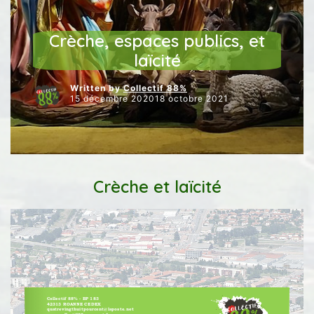
LAÏCITÉ
NOS INTERVENTIONS AU CONSEIL
Crèche, espaces publics, et
laïcité
Written by
Collectif 88%
15 décembre 202018 octobre 2021
Crèche et laïcité