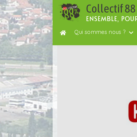
Passer
Collectif 88
au
contenu
ENSEMBLE, POU
Qui sommes nous ?