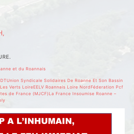
H,
URE.
oanne et du Roannais
FDT
Union Syndicale Solidaires De Roanne Et Son Bassin
Les Verts Loire
EELV Roannais Loire Nord
Féderation Pcf
es de France (MJCF)
La France Insoumise Roanne –
bly