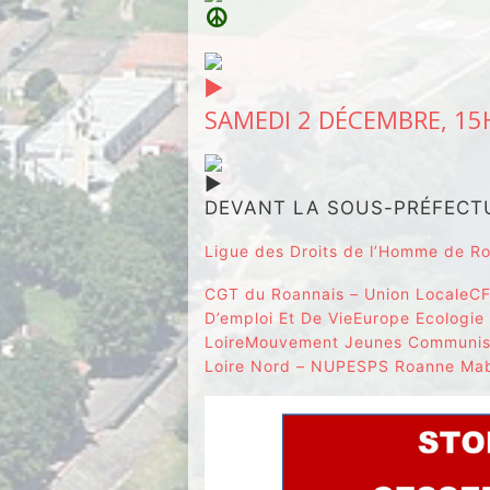
SAMEDI 2 DÉCEMBRE, 15
DEVANT LA SOUS-PRÉFECT
Ligue des Droits de l’Homme de R
CGT du Roannais – Union Locale
C
D’emploi Et De Vie
Europe Ecologie 
Loire
Mouvement Jeunes Communist
Loire Nord – NUPES
PS Roanne Ma