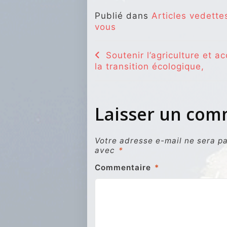
Publié dans
Articles vedette
vous
Navigation
Soutenir l’agriculture et ac
la transition écologique,
de
l’article
Laisser un co
Votre adresse e-mail ne sera pa
avec
*
Commentaire
*