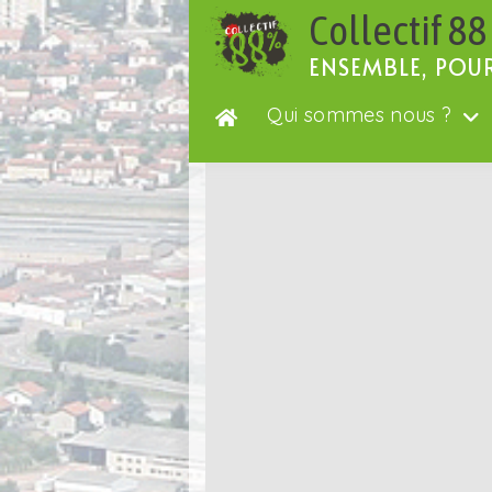
Passer
Collectif 88
au
contenu
ENSEMBLE, POU
Qui sommes nous ?