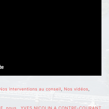
Nos interventions au conseil
,
Nos vidéos
,
, nous
YVES NICOLIN A CONTRE-COURANT