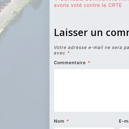
avons voté contre le CRTE
de
l’article
Laisser un co
Votre adresse e-mail ne sera pa
avec
*
Commentaire
*
Nom
*
E-m