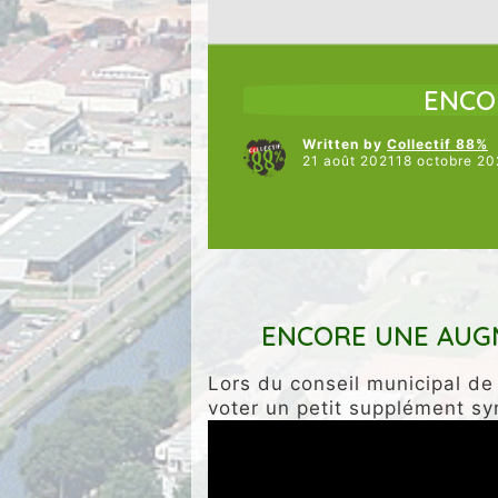
JUSTICE SOCIALE
NOS INTERV
ENCO
Written by
Collectif 88%
21 août 202118 octobre 20
ENCORE UNE AUGM
Lors du conseil municipal de j
voter un petit supplément s