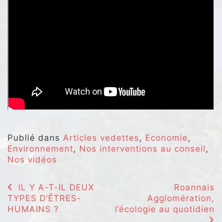
Publié dans
Articles vedettes
,
Economie
,
Environnement
,
Nos interventions au conseil
,
Nos vidéos
Navigation
lL Y A-T-IL DEUX
Roannais
TYPES D’ÊTRES-
Agglomération,
de
HUMAINS ?
l’écologie au quotidien
l’article