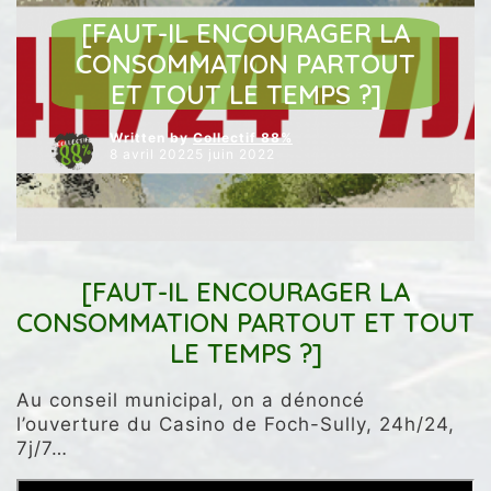
NOS INTERVENTIONS AU CONSEIL
NOS VIDÉOS
[FAUT-IL ENCOURAGER LA
CONSOMMATION PARTOUT
ET TOUT LE TEMPS ?]
Written by
Collectif 88%
8 avril 20225 juin 2022
[FAUT-IL ENCOURAGER LA
CONSOMMATION PARTOUT ET TOUT
LE TEMPS ?]
Au conseil municipal, on a dénoncé
l’ouverture du Casino de Foch-Sully, 24h/24,
7j/7…