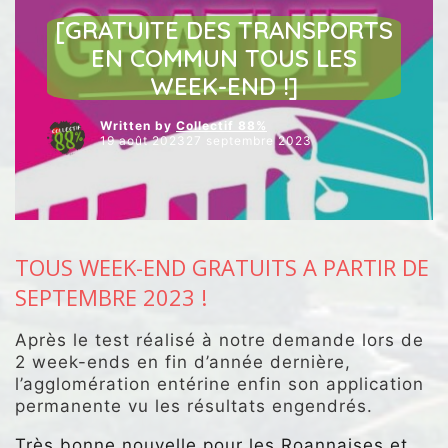
NOS INTERVENTIONS AU CONSEIL
NOS VIDÉOS
[GRATUITE DES TRANSPORTS
EN COMMUN TOUS LES
WEEK-END !]
Written by
Collectif 88%
19 août 202327 septembre 2023
TOUS WEEK-END GRATUITS A PARTIR DE
SEPTEMBRE 2023 !
Après le test réalisé à notre demande lors de
2 week-ends en fin d’année dernière,
l’agglomération entérine enfin son application
permanente vu les résultats engendrés.
Très bonne nouvelle pour les Roannaises et