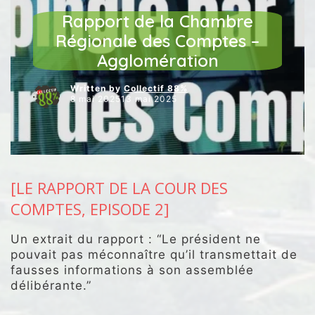
NOS INTERVENTIONS AU CONSEIL
NOS VIDÉOS
Rapport de la Chambre
Régionale des Comptes –
Agglomération
Written by
Collectif 88%
8 mai 202513 mai 2025
[LE RAPPORT DE LA COUR DES
COMPTES, EPISODE 2]
Un extrait du rapport : “Le président ne
pouvait pas méconnaître qu’il transmettait de
fausses informations à son assemblée
délibérante.”
.