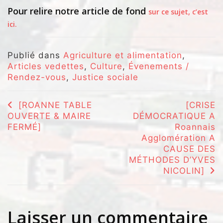
Pour relire notre article de fond
sur ce sujet, c’est
ici.
Publié dans
Agriculture et alimentation
,
Articles vedettes
,
Culture
,
Évenements /
Rendez-vous
,
Justice sociale
Navigation
[ROANNE TABLE
[CRISE
OUVERTE & MAIRE
DÉMOCRATIQUE A
de
FERMÉ]
Roannais
l’article
Agglomération A
CAUSE DES
MÉTHODES D’YVES
NICOLIN]
Laisser un commentaire