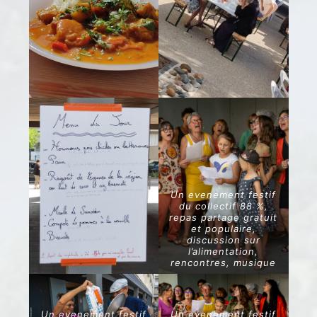
Un evenement festif
du collectif 88 %,
repas partage gratuit
et populaire,
discussion sur
l’alimentation,
rencontres, musique
Un evenement festif
Un evenement festif