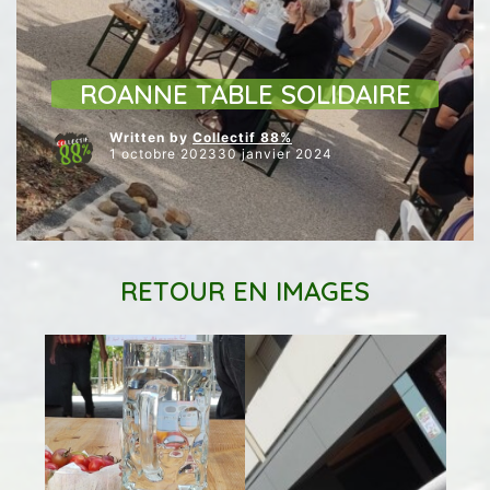
ARTICLES VEDETTES
CULTURE
ÉVENEMENTS / RENDEZ-VOUS
JUSTICE SOCIALE
ROANNE TABLE SOLIDAIRE
Written by
Collectif 88%
1 octobre 202330 janvier 2024
RETOUR EN IMAGES