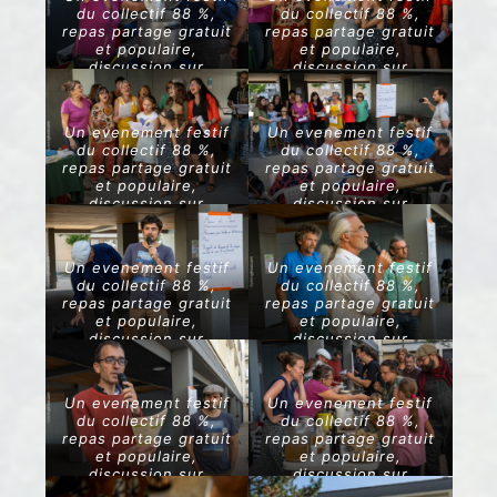
du collectif 88 %,
du collectif 88 %,
repas partage gratuit
repas partage gratuit
et populaire,
et populaire,
discussion sur
discussion sur
l’alimentation,
l’alimentation,
rencontres, musique
rencontres, musique
Un evenement festif
Un evenement festif
du collectif 88 %,
du collectif 88 %,
repas partage gratuit
repas partage gratuit
et populaire,
et populaire,
discussion sur
discussion sur
l’alimentation,
l’alimentation,
rencontres, musique
rencontres, musique
Un evenement festif
Un evenement festif
du collectif 88 %,
du collectif 88 %,
repas partage gratuit
repas partage gratuit
et populaire,
et populaire,
discussion sur
discussion sur
l’alimentation,
l’alimentation,
rencontres, musique
rencontres, musique
Un evenement festif
Un evenement festif
du collectif 88 %,
du collectif 88 %,
repas partage gratuit
repas partage gratuit
et populaire,
et populaire,
discussion sur
discussion sur
l’alimentation,
l’alimentation,