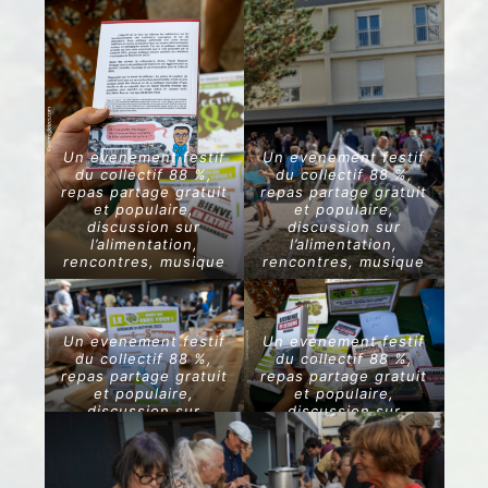
rencontres, musique
rencontres, musique
Un evenement festif
Un evenement festif
du collectif 88 %,
du collectif 88 %,
repas partage gratuit
repas partage gratuit
et populaire,
et populaire,
discussion sur
discussion sur
l’alimentation,
l’alimentation,
rencontres, musique
rencontres, musique
Un evenement festif
Un evenement festif
du collectif 88 %,
du collectif 88 %,
repas partage gratuit
repas partage gratuit
et populaire,
et populaire,
discussion sur
discussion sur
l’alimentation,
l’alimentation,
rencontres, musique
rencontres, musique