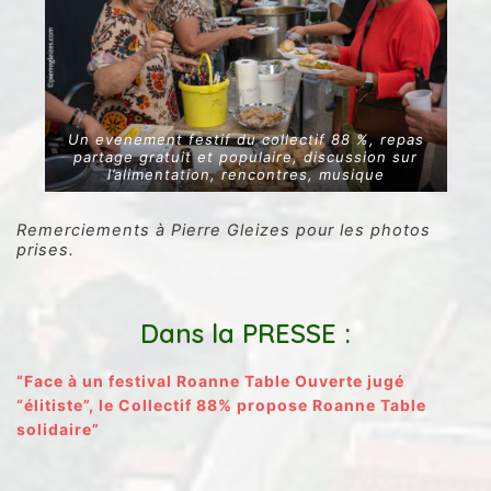
Un evenement festif du collectif 88 %, repas
partage gratuit et populaire, discussion sur
l’alimentation, rencontres, musique
Remerciements à Pierre Gleizes pour les photos
prises.
.
Dans la PRESSE :
“Face à un festival Roanne Table Ouverte jugé
“élitiste”, le Collectif 88% propose Roanne Table
solidaire”
.