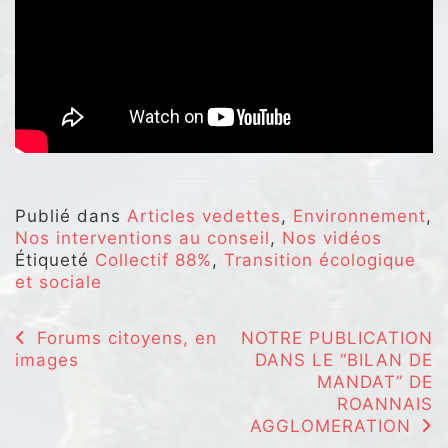
Publié dans
Articles vedettes
,
Environnement
,
Nos interventions au conseil
,
Nos vidéos
Étiqueté
Collectif 88%
,
Transition écologique
et sociale
Navigation
Forums citoyens, en
NOTRE PUBLICATION
images
DANS LE “BILAN DE
de
MANDAT” DE
l’article
ROANNAIS
AGGLOMERATION