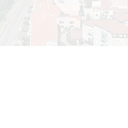
Calendrier
Ment
Vie p
août 2026
Polit
L
M
M
J
V
S
D
1
2
3
4
5
6
7
8
9