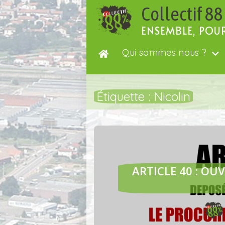
Passer
Collectif 88
au
contenu
ENSEMBLE, POU
Qui sommes nous ?
Étiquette :
Nicolin
ARTICLE 40 : OU