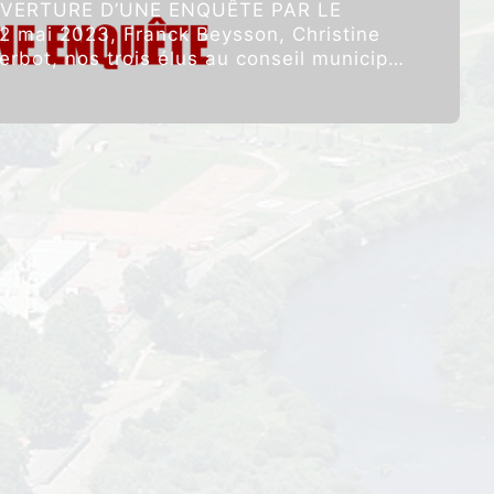
UVERTURE D’UNE ENQUÊTE PAR LE
mai 2023, Franck Beysson, Christine
erbot, nos trois élus au conseil municipal
“
ARTICLE
t adressé un …
Poursuivre la lecture
40 :
OUVERTURE
D’UNE
ENQUÊTE
PAR
LE
PROCUREUR
“