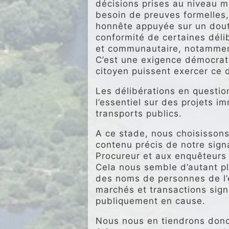
décisions prises au niveau mu
besoin de preuves formelles,
honnête appuyée sur un doute 
conformité de certaines déli
et communautaire, notamment 
C’est une exigence démocrati
citoyen puissent exercer ce d
Les délibérations en questio
l’essentiel sur des projets im
transports publics.
A ce stade, nous choisissons
contenu précis de notre signa
Procureur et aux enquêteurs 
Cela nous semble d’autant p
des noms de personnes de l’
marchés et transactions sig
publiquement en cause.
Nous nous en tiendrons donc à