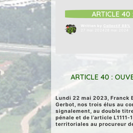
ARTICLES VEDETTES
DÉMOCRA
ARTICLE 40
Written by
Collectif 88%
27 mai 202428 mai 2024
ARTICLE 40 : OU
Lundi 22 mai 2023, Franck B
Gerbot, nos trois élus au c
signalement, au double titr
pénale et de l’article L1111
territoriales au procureur 