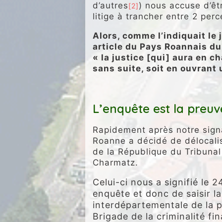
d’autres
) nous accuse d’êt
[2]
litige à trancher entre 2 per
Alors, comme l’indiquait le 
article du Pays Roannais du
« la justice [qui] aura en c
sans suite, soit en ouvrant
.
L’enquête est la preuv
Rapidement après notre sign
Roanne a décidé de délocalise
de la République du Tribunal
Charmatz.
Celui-ci nous a signifié le 2
enquête et donc de saisir l
interdépartementale de la po
Brigade de la criminalité fi