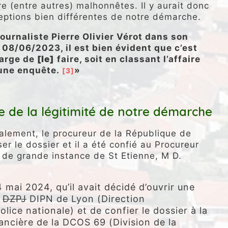
re (entre autres) malhonnêtes. Il y aurait donc
ceptions bien différentes de notre démarche.
journaliste Pierre Olivier Vérot dans son
 08/06/2023, il est bien évident que c’est
harge de
[le]
faire, soit en classant l’affaire
 une enquête.
»
[3]
e de la légitimité de notre démarche
alement, le procureur de la République de
r le dossier et il a été confié au Procureur
 de grande instance de St Etienne, M D.
4 mai 2024, qu’il avait décidé d’ouvrir une
a
DZPJ
DIPN de Lyon (Direction
lice nationale) et de confier le dossier à la
nancière de la DCOS 69 (Division de la