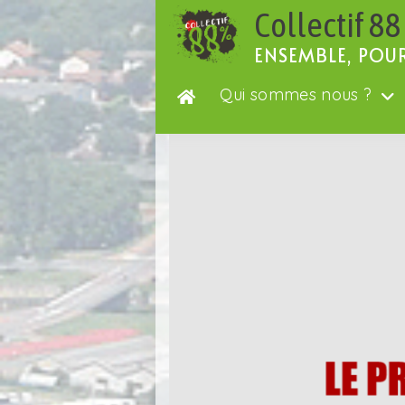
Passer
Collectif 88
au
contenu
ENSEMBLE, POU
Qui sommes nous ?