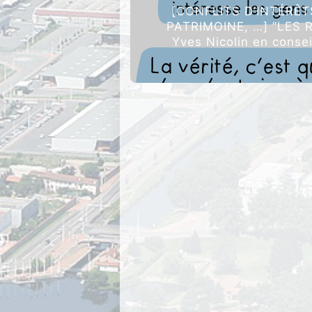
[CONFLITS D’INTÉRÊT
PATRIMOINE, …] ”LES 
Yves Nicolin en conse
régionale d