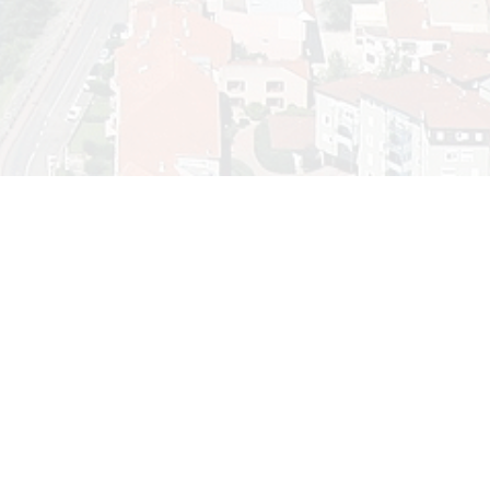
Calendrier
Ment
Vie p
août 2026
Polit
L
M
M
J
V
S
D
1
2
3
4
5
6
7
8
9