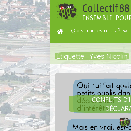
Passer
Collectif 88
au
contenu
ENSEMBLE, POU
Qui sommes nous ?
Étiquette :
Yves Nicolin
CONFLITS D’
DÉCLAR