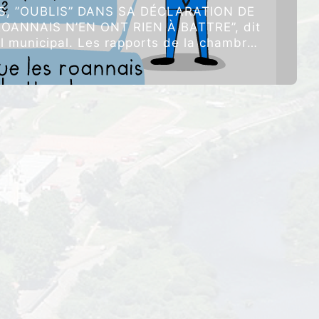
S, ”OUBLIS” DANS SA DÉCLARATION DE
ROANNAIS N’EN ONT RIEN À BATTRE”, dit
il municipal. Les rapports de la chambre
“CONFLITS
es comptes …
Poursuivre la lecture
D’INTÉRÊTS,
”OUBLIS”
DANS
SA
DÉCLARATION
DE
PATRIMOINE…”