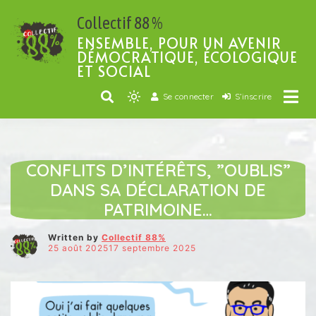
Passer
Collectif 88 %
au
contenu
ENSEMBLE, POUR UN AVENIR
DÉMOCRATIQUE, ÉCOLOGIQUE
ET SOCIAL
Se connecter
S’inscrire
Light
mode
(click
ARTICLES VEDETTES
DÉMOCRATIE
UN PEU D'HUMOUR ?
to
CONFLITS D’INTÉRÊTS, ”OUBLIS”
switch
DANS SA DÉCLARATION DE
to
PATRIMOINE…
dark)
Written by
Collectif 88%
25 août 202517 septembre 2025