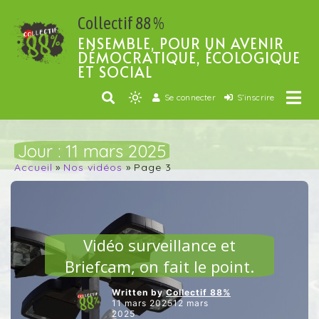
Passer
Collectif 88 %
au
contenu
ENSEMBLE, POUR UN AVENIR
DÉMOCRATIQUE, ÉCOLOGIQUE
ET SOCIAL
Se connecter
S’inscrire
Light
mode
(click
Jour :
11 mars 2025
to
Accueil
Nos vidéos
Page 3
switch
to
dark)
ARTICLES VEDETTES
Vidéo surveillance et
Briefcam, on fait le point.
Written by
Collectif 88%
11 mars 202512 mars
2025