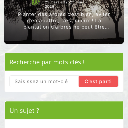
25 mars 202525 mars
2025
Planter des arbres c’est bien, éviter
d’en abattre, c’est mieux ! La
plantation d’arbres ne peut être
que louée. Les vertus des arbres
sont nombreuses (ombrage,
stockage de carbone, captation …
“ARBRES
Poursuivre la lecture
EN
Recherche par mots clés !
VILLE,
LES
NOUVEAUX,
ET
CEUX
Search
QUI
for:
NE
SONT
PLUS
LA!”
Un sujet ?