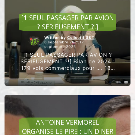
RETENIR
ARTICLES VEDETTES
APRÈS
[1 SEUL PASSAGER PAR AVION
CE
? SERIEUSEMENT ?!]
Written by
Collectif 88%
6 septembre 202517
septembre 2025
[1 SEUL PASSAGER PAR AVION ?
SERIEUSEMENT ?!] Bilan de 2024 :
179 vols commerciaux pour …. 180
passagers ! ”Le nombre de vols
commerciaux est en repli à 179 …
“[1
Poursuivre la lecture
SEUL
PASSAGER
PAR
AVION
ARTICLES VEDETTES
?
SERIEUSEMENT
ANTOINE VERMOREL
?!]”
ORGANISE LE PIRE : UN DINER