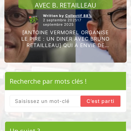
AVEC B. RETAILLEAU
Written by
Collectif 88%
2 septembre 202517
septembre 2025
[ANTOINE VERMOREL ORGANISE
LE PIRE : UN DINER AVEC BRUNO
RETAILLEAU] QUI A ENVIE DE
MANGER AVEC CE MINISTRE QUI
NE COMPREND RIEN À L’ÉCOLOGIE
? Bruno Retailleau défend la …
“ANTOINE
Poursuivre la lecture
VERMOREL
Recherche par mots clés !
ORGANISE
LE
PIRE
:
UN
Search
DINER
for:
AVEC
B.
RETAILLEAU”
Un sujet ?