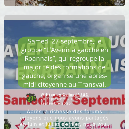
organisions une conférence de
presse devant les 7 arbres qui
“SEPT
devaient être …
Poursuivre la lecture
ARBRES
SAUVÉS
PAR
AGRICULTURE ET ALIMENTATION
LE
Samedi 27 septembre, le
COLLECT
88%”
groupe “L’Avenir à gauche en
Roannais”, qui regroupe la
majorité des formations de
gauche, organise une après-
midi citoyenne au Transval.
Written by
Collectif 88%
20 septembre 202520
septembre 2025
Après la richesse des forums
citoyens que nous avons partagés
en juin et juillet dernier, nous vous