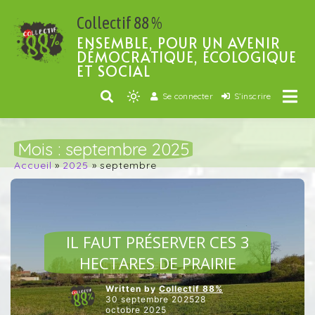
Passer
Collectif 88 %
au
contenu
ENSEMBLE, POUR UN AVENIR
DÉMOCRATIQUE, ÉCOLOGIQUE
ET SOCIAL
Se connecter
S’inscrire
Light
mode
(click
Mois :
septembre 2025
to
Accueil
2025
septembre
switch
to
dark)
AGRICULTURE ET ALIMENTATION
IL FAUT PRÉSERVER CES 3
HECTARES DE PRAIRIE
Written by
Collectif 88%
30 septembre 202528
octobre 2025