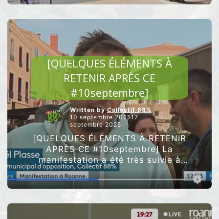
citoyenne
au
Transval.”
ARTICLES VEDETTES
[QUELQUES ÉLÉMENTS À
RETENIR APRÈS CE
#10septembre
]
Written by
Collectif 88%
10 septembre 202517
septembre 2025
[QUELQUES ÉLÉMENTS À RETENIR
APRÈS CE #10septembre] La
manifestation a été très suivie à
Roanne en centre ville (entre 1400
et 2500 personnes). Raphaël
Plasse, élu du Collectif 88%, a …
“[QUELQUES
]”
Poursuivre la lecture
#10septembre
ÉLÉMENTS
À