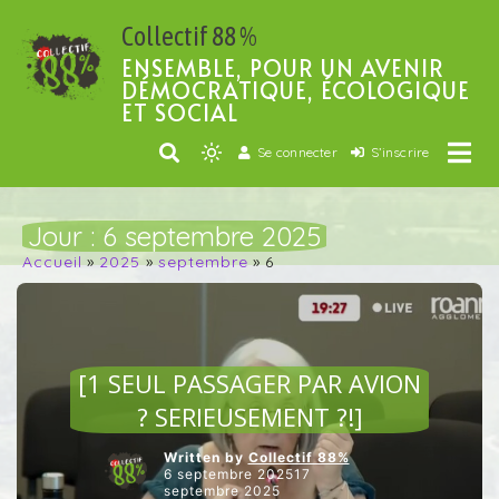
Passer
Collectif 88 %
au
contenu
ENSEMBLE, POUR UN AVENIR
DÉMOCRATIQUE, ÉCOLOGIQUE
ET SOCIAL
Se connecter
S’inscrire
Light
mode
(click
Jour :
6 septembre 2025
to
Accueil
2025
septembre
6
switch
to
dark)
ARTICLES VEDETTES
[1 SEUL PASSAGER PAR AVION
? SERIEUSEMENT ?!]
Written by
Collectif 88%
6 septembre 202517
septembre 2025