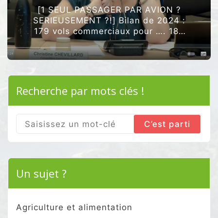
[1 SEUL PASSAGER PAR AVION ?
SERIEUSEMENT ?!] Bilan de 2024 :
179 vols commerciaux pour …. 180
passagers ! ”Le nombre de vols
commerciaux est en repli à 179 …
“[1
Poursuivre la lecture
SEUL
PASSAGER
Recherche par mots clés !
PAR
AVION
?
SERIEUSEMENT
?!]”
Search
for:
Un sujet ?
Agriculture et alimentation