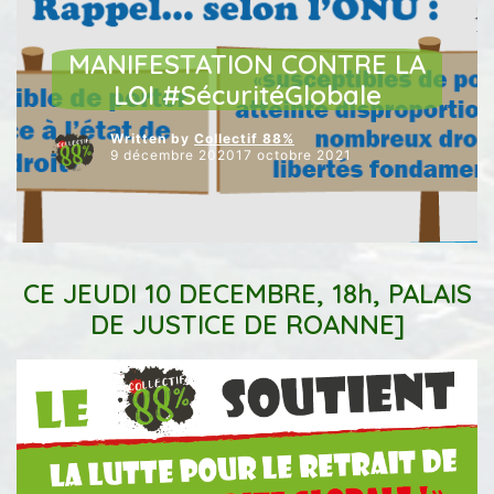
DÉFENSE ET SÉCURITÉ
DÉMOCRATIE
ÉVENEMENTS / RENDEZ-VOUS
MANIFESTATION CONTRE LA
LOI #SécuritéGlobale
Written by
Collectif 88%
9 décembre 202017 octobre 2021
CE JEUDI 10 DECEMBRE, 18h, PALAIS
DE JUSTICE DE ROANNE]