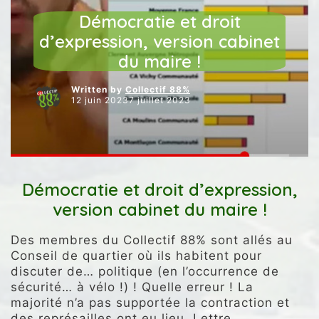
UNCATEGORIZED
Démocratie et droit
d’expression, version cabinet
du maire !
Written by
Collectif 88%
12 juin 20237 juillet 2023
Démocratie et droit d’expression,
version cabinet du maire !
Des membres du Collectif 88% sont allés au
Conseil de quartier où ils habitent pour
discuter de… politique (en l’occurrence de
sécurité… à vélo !) ! Quelle erreur ! La
majorité n’a pas supportée la contraction et
des représailles ont eu lieu. Lettre