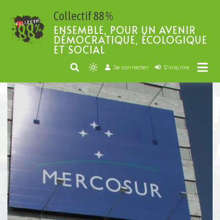
Passer
Collectif 88 %
au
contenu
ENSEMBLE, POUR UN AVENIR
DÉMOCRATIQUE, ÉCOLOGIQUE
ET SOCIAL
Se connecter
S’inscrire
Light
mode
(click
to
switch
to
dark)
AGRICULTURE ET ALIMENTATION