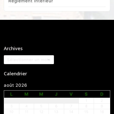
Réglement intérieur
Archives
Archives
Calendrier
août 2026
L
M
M
J
V
S
D
1
2
3
4
5
6
7
8
9
10
11
12
13
14
15
16