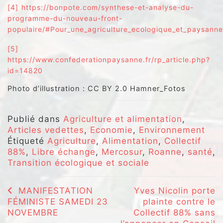
[4]
https://bonpote.com/synthese-et-analyse-du-
programme-du-nouveau-front-
populaire/#Pour_une_agriculture_ecologique_et_paysanne
[5]
https://www.confederationpaysanne.fr/rp_article.php?
id=14820
Photo d’illustration : CC BY 2.0 Hamner_Fotos
Publié dans
Agriculture et alimentation
,
Articles vedettes
,
Economie
,
Environnement
Étiqueté
Agriculture
,
Alimentation
,
Collectif
88%
,
Libre échange
,
Mercosur
,
Roanne
,
santé
,
Transition écologique et sociale
Navigation
MANIFESTATION
Yves Nicolin porte
FÉMINISTE SAMEDI 23
plainte contre le
de
NOVEMBRE
Collectif 88% sans
l’article