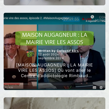
ARTICLES VEDETTES
MAISON AUGAGNEUR : LA
MAIRIE VIRE LES ASSOS
Written by
Collectif 88%
17 août 202417
septembre 2024
[MAISON AUGAGNEUR : LA MAIRIE
VIRE LES ASSOS] Où vont aller le
Centre d’addictologie Rimbaud
Roanne et Aparu ? Nous
maintenons la pression pour que
des solutions satisfaisantes soient
“MAISON
trouvées …
Poursuivre la lecture
AUGAGNEUR
: