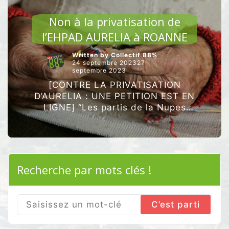
LA
ARTICLES VEDETTES
MAIRIE
Non à la privatisation de
VIRE
LES
l’EHPAD AURELIA à ROANNE
ASSOS”
Written by
Collectif 88%
24 septembre 202327
septembre 2023
[CONTRE LA PRIVATISATION
D’AURELIA : UNE PETITION EST EN
LIGNE] “Les partis de la Nupes
(EELV, LFI, PCF, PS) et Collectif
88%, mobilisés pour la
reconstruction du service public de
“Non
…
Poursuivre la lecture
à
Recherche par mots clés !
la
privatisation
de
l’EHPAD
AURELIA
Search
à
for:
ROANNE”