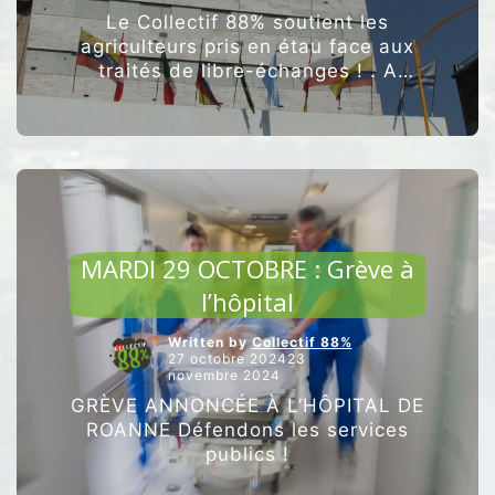
Le Collectif 88% soutient les
agriculteurs pris en étau face aux
traités de libre-échanges ! . A
travers le monde, 80% des produits
agricoles sont de source locale .
“MERCOS
“L’agriculture …
Poursuivre la lecture
:
L’ARBRE
QUI
CACHE
ARTICLES VEDETTES
LA
FORÊT”
MARDI 29 OCTOBRE : Grève à
l’hôpital
Written by
Collectif 88%
27 octobre 202423
novembre 2024
GRÈVE ANNONCÉE À L’HÔPITAL DE
ROANNE Défendons les services
publics !