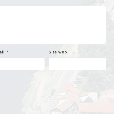
ail
*
Site web