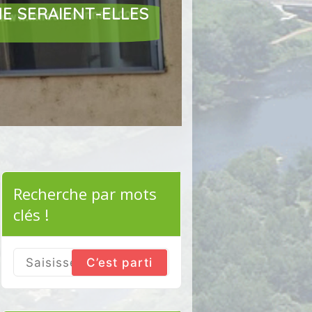
NE SERAIENT-ELLES
Recherche par mots
clés !
Search
for: