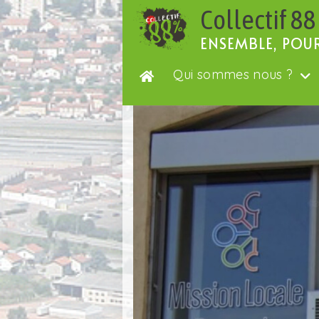
Passer
Collectif 88
au
contenu
ENSEMBLE, POU
Qui sommes nous ?
ARTICLES VEDETTES
DÉMOCRA