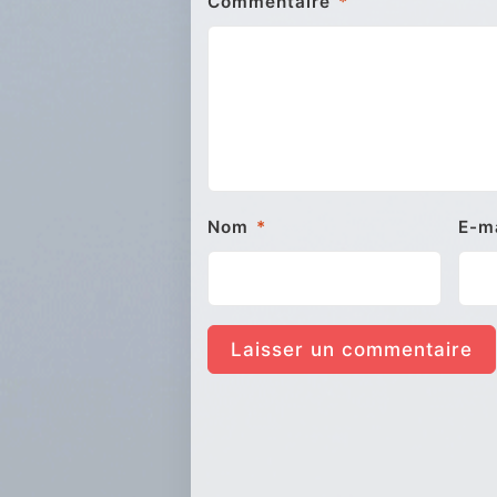
Commentaire
*
Nom
*
E-m