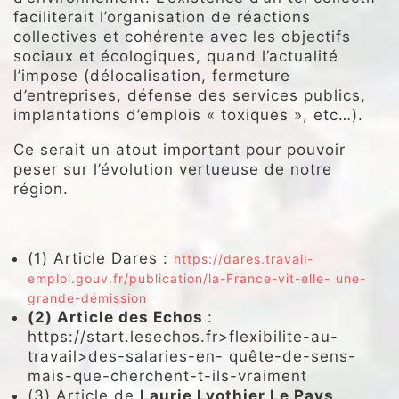
faciliterait l’organisation de réactions
collectives et cohérente avec les objectifs
sociaux et écologiques, quand l’actualité
l’impose (délocalisation, fermeture
d’entreprises, défense des services publics,
implantations d’emplois « toxiques », etc…).
Ce serait un atout important pour pouvoir
peser sur l’évolution vertueuse de notre
région.
.
(1) Article Dares :
https://dares.travail-
emploi.gouv.fr/publication/la-France-vit-elle-
une-
grande-démission
(2) Article des Echos
:
https://start.lesechos.fr>flexibilite-au-
travail>des-salaries-en- quête-de-sens-
mais-que-cherchent-t-ils-vraiment
(3) Article de
Laurie Lyothier Le Pays