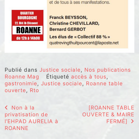
Publié dans
Justice sociale
,
Nos publications
Roanne Mag
Étiqueté
accès à tous
,
gastronimie
,
Justice sociale
,
Roanne table
ouverte
,
Rto
Navigation
Non à la
[ROANNE TABLE
privatisation de
OUVERTE & MAIRE
de
l’EHPAD AURELIA à
FERMÉ]
l’article
ROANNE