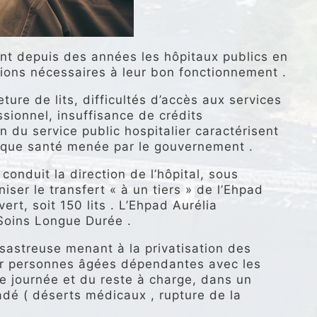
t depuis des années les hôpitaux publics en
tions nécessaires à leur bon fonctionnement .
ure de lits, difficultés d’accès aux services
sionnel, insuffisance de crédits
 du service public hospitalier caractérisent
tique santé menée par le gouvernement .
 conduit la direction de l’hôpital, sous
iser le transfert « à un tiers » de l’Ehpad
ert, soit 150 lits . L’Ehpad Aurélia
e Soins Longue Durée .
ésastreuse menant à la privatisation des
ur personnes âgées dépendantes avec les
e journée et du reste à charge, dans un
adé ( déserts médicaux , rupture de la