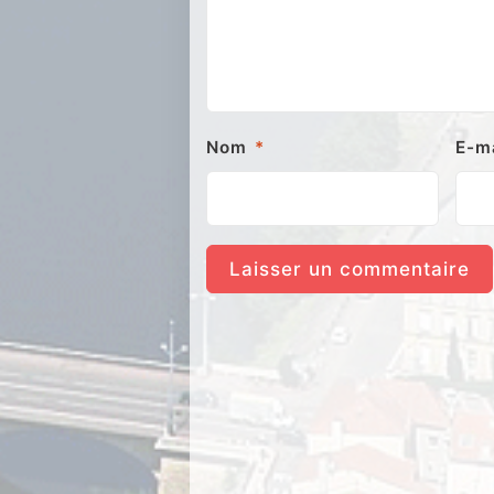
Nom
*
E-m