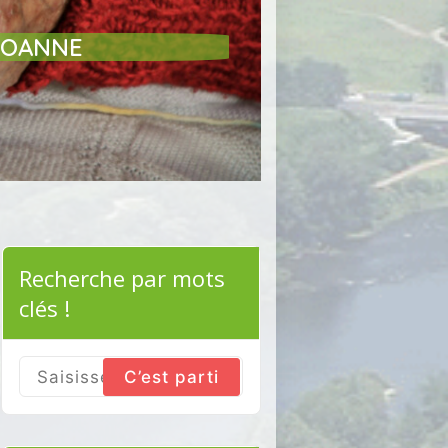
 ROANNE
Recherche par mots
clés !
Search
for: