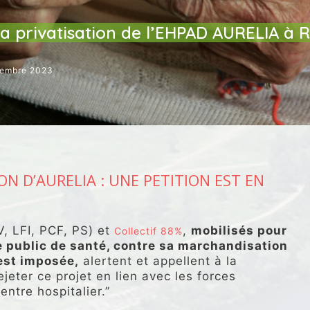
SOCIALE
SANTÉ
la privatisation de l’EHPAD AURELIA à
tembre 2023
ON D’AURELIA : UNE PETITION EST EN
V, LFI, PCF, PS) et
,
mobilisés pour
Collectif 88%
e public de santé, contre sa marchandisation
 est imposée,
alertent et appellent à la
ejeter ce projet en lien avec les forces
entre hospitalier.”