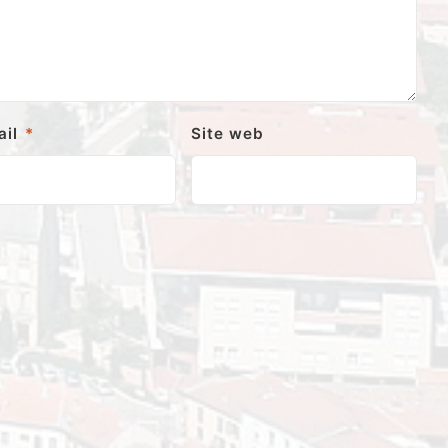
ail
*
Site web