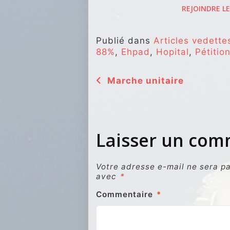
REJOINDRE L
E
Publié dans
Articles vedette
88%
,
Ehpad
,
Hopital
,
Pétitio
Navigation
Marche unitaire
de
l’article
Laisser un co
Votre adresse e-mail ne sera pa
avec
*
Commentaire
*