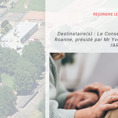
.
REJOINDRE L
E
.
Destinataire(s) : Le Cons
Roanne, présidé par Mr Yve
l’A