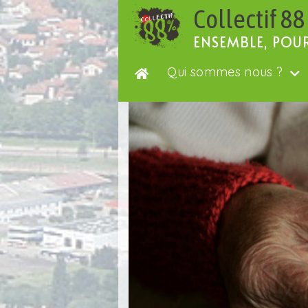
Passer
Collectif 88
au
contenu
ENSEMBLE, POU
Qui sommes nous ?