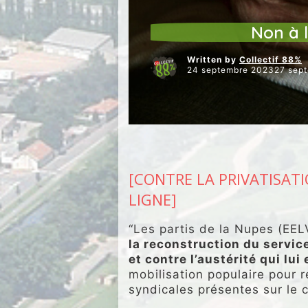
ARTICLES VEDETTES
JUSTICE 
Non à 
Written by
Collectif 88%
24 septembre 202327 sep
[CONTRE LA PRIVATISATI
LIGNE]
“Les partis de la Nupes (EEL
la reconstruction du servic
et contre l’austérité qui lui
mobilisation populaire pour r
syndicales présentes sur le c