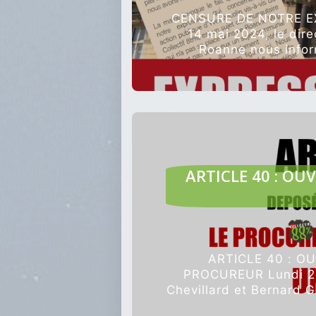
CENSURE DE NOTRE EX
14 mai 2024, le dir
Roanne nous infor
générales a
ARTICLE 40 : OU
ARTICLE 40 : O
PROCUREUR Lundi 22 
Chevillard et Bernard G
de Roanne on