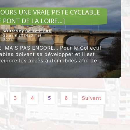
2030
ARTICLES VEDETTES
?]”
OURS UNE VRAIE PISTE CYCLABLE
E PONT DE LA LOIRE…]
Written by
Collectif 88%
25 avril 202420 mai
2024
 MAIS PAS ENCORE… Pour le Collectif
ables doivent se développer et il est
reindre les accès automobiles afin de
“[ON
 basculement …
Poursuivre la lecture
ATTEND
TOUJOURS
UNE
VRAIE
PISTE
CYCLABLE
3
4
5
6
Suivant
SUR
LE
PONT
DE
LA
LOIRE…]”