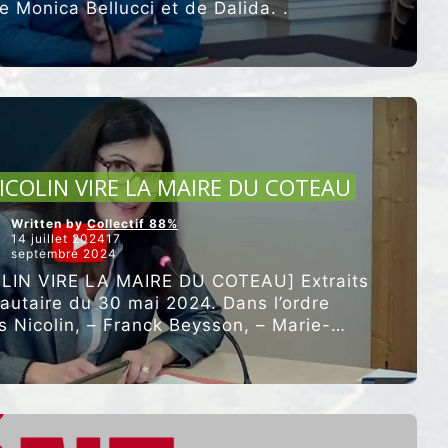
e Monica Bellucci et de Dalida. .
ARTICLES VEDETTES
NICOLIN VIRE LA MAIRE DU COTEAU
Written by
Collectif 88%
14 juillet 202417
septembre 2024
LIN VIRE LA MAIRE DU COTEAU] Extraits
utaire du 30 mai 2024. Dans l’ordre
es Nicolin, – Franck Beysson, – Marie-
“A
e Bravo, …
Poursuivre la lecture
L’AGGLO,
YVES
NICOLIN
VIRE
LA