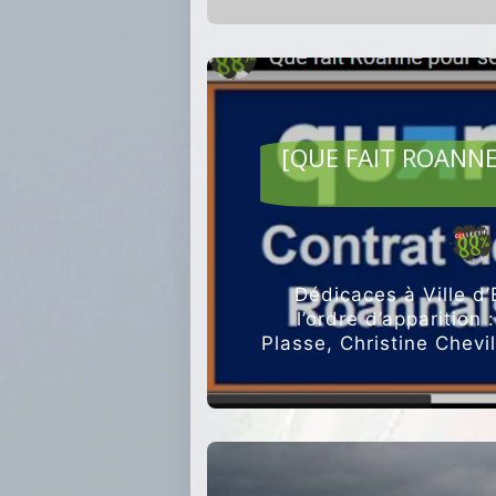
[QUE FAIT ROANNE
Dédicaces à Ville d’
l’ordre d’apparition
Plasse, Christine Chevi
précis, tou