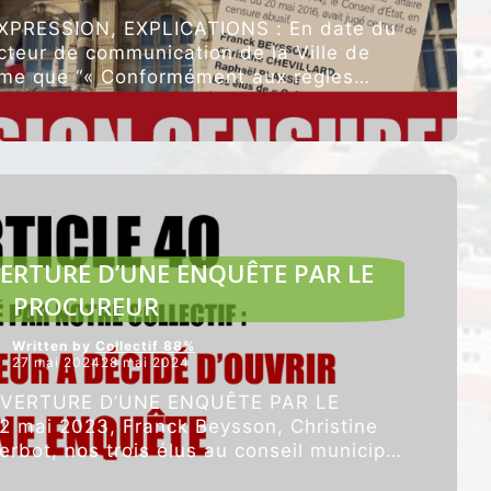
PRESSION, EXPLICATIONS : En date du
ecteur de communication de la Ville de
me que “« Conformément aux règles
“Notre
pplicables, …
Poursuivre la lecture
expression
censurée
dans
le
Roanne
Mag.”
ARTICLES VEDETTES
VERTURE D’UNE ENQUÊTE PAR LE
PROCUREUR
Written by
Collectif 88%
27 mai 202428 mai 2024
UVERTURE D’UNE ENQUÊTE PAR LE
mai 2023, Franck Beysson, Christine
erbot, nos trois élus au conseil municipal
“
ARTICLE
t adressé un …
Poursuivre la lecture
40 :