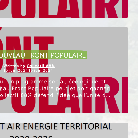
CULTURE ET ALIMENTATION
OUVEAU FRONT POPULAIRE
Written by
Collectif 88%
19 juin 202419 juin 2024
ur un programme social, écologique et
au Front Populaire peut et doit gagner
ollectif 88% défend l’idée que l’unité des
“POUR
…
Poursuivre la lecture
UN
NOUVEAU
FRONT
POPULAIRE”