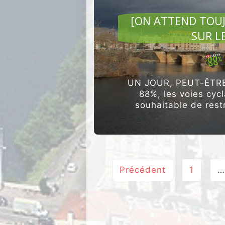
[ON ATTEND TOUJ
SUR L
UN JOUR, PEUT-ÊTRE,
88%, les voies cycl
souhaitable de rest
permettre le
Navigation
Précédent
1
…
de
page