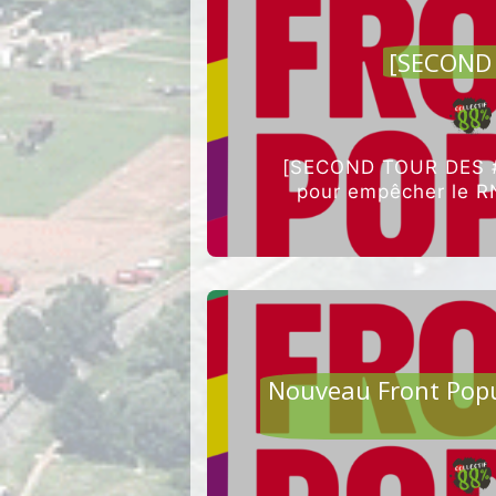
[SECOND 
[SECOND TOUR DES #l
pour empêcher le RN
AGRI
Nouveau Front Popu