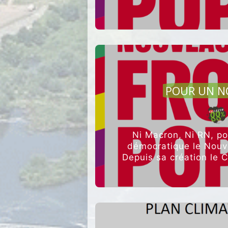
AGRI
POUR UN N
Ni Macron, Ni RN, po
démocratique le Nouve
Depuis sa création le C