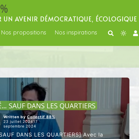
 %
R UN AVENIR DÉMOCRATIQUE, ÉCOLOGIQUE 
Nos propositions
Nos inspirations
Light
mode
(click
to
switch
to
dark)
ARTICLES VEDETTES
É… SAUF DANS LES QUARTIERS
Written by
Collectif 88%
23 juillet 202417
septembre 2024
SAUF DANS LES QUARTIERS] Avec la