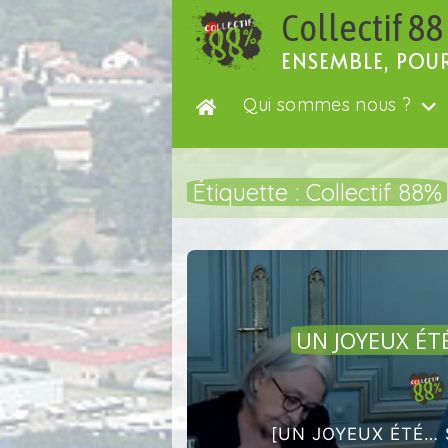
Passer
Collectif 88
au
contenu
ENSEMBLE, POU
Qui sommes nous ?
Étiquette :
Collectif 88%
UN JOYEUX ÉT
[UN JOYEUX ÉTÉ… 