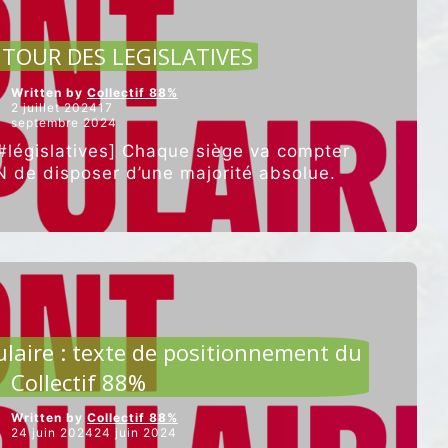
MAIRE
DU
ARTICLES VEDETTES
COTEAU”
TOUR DES LEGISLATIVES
Written by
Collectif 88%
2 juillet 202417
septembre 2024
égislatives] Chaque siège va compter
 de disposer d’une majorité absolue.
CULTURE ET ALIMENTATION
laire : texte de positionnement du
Collectif 88%
Written by
Collectif 88%
24 juin 202424 juin 2024