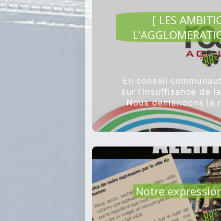
[ LES AMBIT
L’AGGLOMERATIO
En conseil communaut
sur l’insuffisance de l
Nous demandons la re
d’un 
Notre expressio