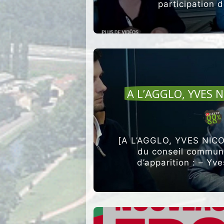
participation d
A L’AGGLO, YVES 
[A L’AGGLO, YVES NICO
du conseil communa
d’apparition : – Yv
Christin