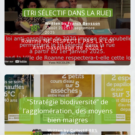
ARTICLES VEDETTES
?
SERIEUSEMENT
[TRI SÉLECTIF DANS LA RUE]
?!]”
Written by
Franck Beysson
7 août 202513 septembre
2025
Roanne NE RESPECTE PAS LA LOI
Anti-Gaspillage de 2020 !
ARTICLES VEDETTES
”Stratégie biodiversité” de
l’agglomération, des moyens
bien maigres
Written by
Collectif 88%
18 juillet 202513