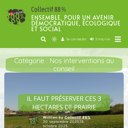
Passer
Collectif 88 %
au
contenu
ENSEMBLE, POUR UN AVENIR
DÉMOCRATIQUE, ÉCOLOGIQUE
ET SOCIAL
Se connecter
S’inscrire
Light
mode
(click
Catégorie :
Nos interventions au
to
conseil
switch
Accueil
2025
septembre
to
dark)
AGRICULTURE ET ALIMENTATION
IL FAUT PRÉSERVER CES 3
HECTARES DE PRAIRIE
Written by
Collectif 88%
30 septembre 202528
octobre 2025