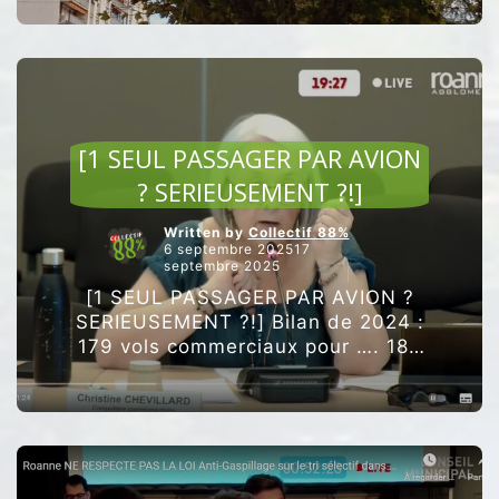
organisions une conférence de
presse devant les 7 arbres qui
“SEPT
devaient être …
Poursuivre la lecture
ARBRES
SAUVÉS
PAR
ARTICLES VEDETTES
LE
[1 SEUL PASSAGER PAR AVION
COLLECT
88%”
? SERIEUSEMENT ?!]
Written by
Collectif 88%
6 septembre 202517
septembre 2025
[1 SEUL PASSAGER PAR AVION ?
SERIEUSEMENT ?!] Bilan de 2024 :
179 vols commerciaux pour …. 180
passagers ! ”Le nombre de vols
commerciaux est en repli à 179 …
“[1
Poursuivre la lecture
SEUL
PASSAGER
PAR
AVION