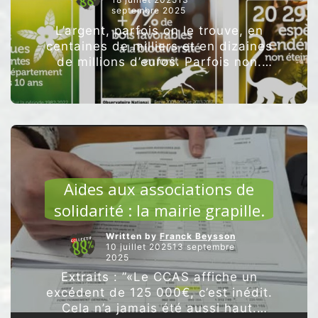
septembre 2025
L’argent, parfois on le trouve, en
centaines de milliers et en dizaines
de millions d’euros. Parfois non.
Parfois on se donne les moyens.
Parfois non.
ARTICLES VEDETTES
Aides aux associations de
solidarité : la mairie grapille.
Written by
Franck Beysson
10 juillet 202513 septembre
2025
Extraits : ”«Le CCAS affiche un
excédent de 125 000€, c’est inédit.
Cela n’a jamais été aussi haut.